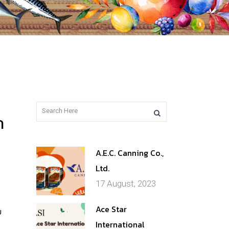
ก
A.E.C. Canning Co.,
Ltd.
17 August, 2023
Ace Star
บ
International