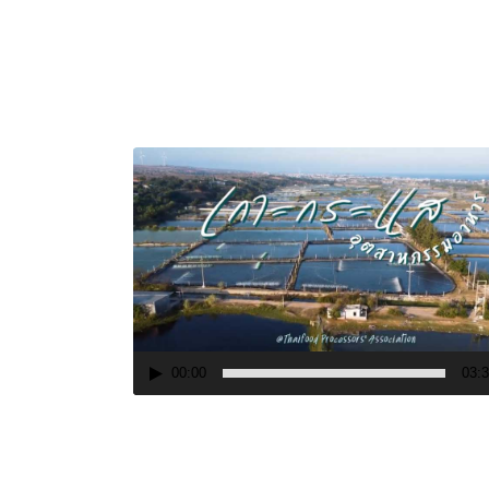
Video
Player
00:00
03: