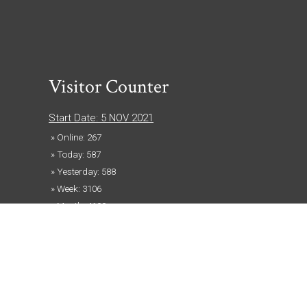
Visitor Counter
Start Date: 5 NOV 2021
» Online: 267
» Today: 587
» Yesterday: 588
» Week: 3106
» Month: 4190
» Year: 145789
» Total: 247643
Record: 88119 (22.11.2025)