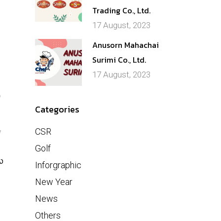
Trading Co., Ltd.
17 August, 2023
Anusorn Mahachai
Surimi Co., Ltd.
17 August, 2023
ง
Categories
CSR
y
Golf
ง
Inforgraphic
New Year
News
Others