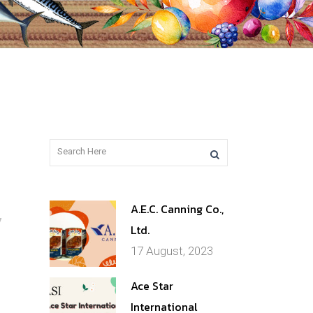
A.E.C. Canning Co.,
y
Ltd.
17 August, 2023
Ace Star
International