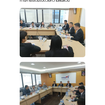
การค้ายังเต็มไปด้วยความผันผวน